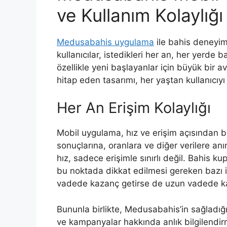
ve Kullanım Kolaylığı
Medusabahis uygulama
ile bahis deneyim
kullanıcılar, istedikleri her an, her yerde
özellikle yeni başlayanlar için büyük bir a
hitap eden tasarımı, her yaştan kullanıcıyı
Her An Erişim Kolaylığı
Mobil uygulama, hız ve erişim açısından bü
sonuçlarına, oranlara ve diğer verilere an
hız, sadece erişimle sınırlı değil. Bahis kup
bu noktada dikkat edilmesi gereken bazı in
vadede kazanç getirse de uzun vadede kayı
Bununla birlikte, Medusabahis’in sağladığı 
ve kampanyalar hakkında anlık bilgilendirme