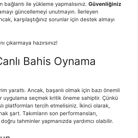
n bağlantı ile yükleme yapmalısınız.
Güvenliğiniz
amayı güncellemeyi unutmayın. İlerleyen
ak, karşılaştığınız sorunlar için destek almayı
ı çıkarmaya hazırsınız!
Canlı Bahis Oynama
m yarattı. Ancak, başarılı olmak için bazı önemli
r uygulama seçmek kritik öneme sahiptir. Çünkü
 platformları tercih etmelisiniz. İkinci olarak,
k şart. Takımların son performansları,
 doğru tahminler yapmanızda yardımcı olabilir.