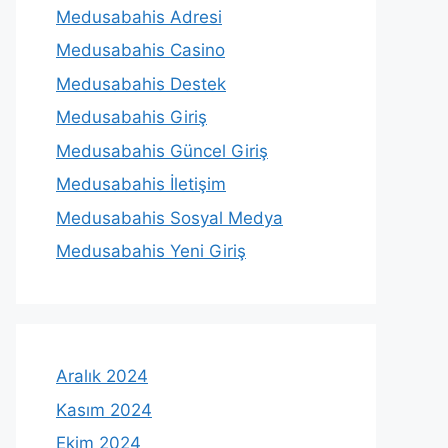
Medusabahis Adresi
Medusabahis Casino
Medusabahis Destek
Medusabahis Giriş
Medusabahis Güncel Giriş
Medusabahis İletişim
Medusabahis Sosyal Medya
Medusabahis Yeni Giriş
Aralık 2024
Kasım 2024
Ekim 2024