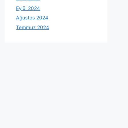
Eylül 2024
Ağustos 2024
Temmuz 2024