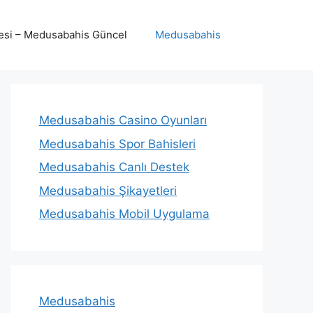
esi – Medusabahis Güncel
Medusabahis
Medusabahis Casino Oyunları
Medusabahis Spor Bahisleri
Medusabahis Canlı Destek
Medusabahis Şikayetleri
Medusabahis Mobil Uygulama
Medusabahis