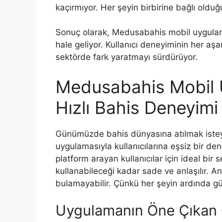
kaçırmıyor. Her şeyin birbirine bağlı ol
Sonuç olarak, Medusabahis mobil uygulamas
hale geliyor. Kullanıcı deneyiminin her a
sektörde fark yaratmayı sürdürüyor.
Medusabahis Mobil U
Hızlı Bahis Deneyimi
Günümüzde bahis dünyasına atılmak istey
uygulamasıyla kullanıcılarına eşsiz bir de
platform arayan kullanıcılar için ideal bi
kullanabileceği kadar sade ve anlaşılır. Anc
bulamayabilir. Çünkü her şeyin ardında güç
Uygulamanın Öne Çıkan Ö