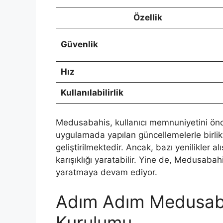
Özellik
Güvenlik
Hız
Kullanılabilirlik
Medusabahis, kullanıcı memnuniyetini önce
uygulamada yapılan güncellemelerle birlikte
geliştirilmektedir. Ancak, bazı yenilikler al
karışıklığı yaratabilir. Yine de, Medusaba
yaratmaya devam ediyor.
Adım Adım Medusab
Kurulumu