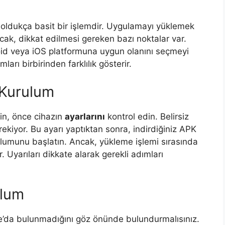
ldukça basit bir işlemdir. Uygulamayı yüklemek
ncak, dikkat edilmesi gereken bazı noktalar var.
id veya iOS platformuna uygun olanını seçmeyi
arı birbirinden farklılık gösterir.
n Kurulum
in, önce cihazın
ayarlarını
kontrol edin. Belirsiz
kiyor. Bu ayarı yaptıktan sonra, indirdiğiniz APK
ulumunu başlatın. Ancak, yükleme işlemi sırasında
r. Uyarıları dikkate alarak gerekli adımları
ulum
e’da bulunmadığını göz önünde bulundurmalısınız.