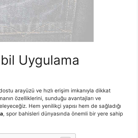
bil Uygulama
ı dostu arayüzü ve hızlı erişim imkanıyla dikkat
nın özelliklerini, sunduğu avantajları ve
irdeleyeceğiz. Hem yenilikçi yapısı hem de sağladığı
ma
, spor bahisleri dünyasında önemli bir yere sahip