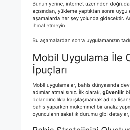
Bunun yerine, internet üzerinden doğruda
açısından, yükleme yaptıktan sonra uygul
aşamalarda her şey yolunda gidecektir. Anc
ihmal etmeyin.
Bu aşamalardan sonra uygulamanızın tadın
Mobil Uygulama İle 
İpuçları
Mobil uygulamalar, bahis dünyasında devri
adımlar atmalısınız. İlk olarak,
güvenilir
bi
dolandırıcılıkla karşılaşmamak adına lisanslı
bahis yaparken mükemmel bir analiz yapma
oyuncuların sakatlık durumu gibi detaylar,