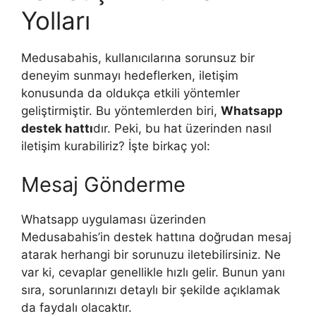
Yolları
Medusabahis, kullanıcılarına sorunsuz bir
deneyim sunmayı hedeflerken, iletişim
konusunda da oldukça etkili yöntemler
geliştirmiştir. Bu yöntemlerden biri,
Whatsapp
destek hattı
dır. Peki, bu hat üzerinden nasıl
iletişim kurabiliriz? İşte birkaç yol:
Mesaj Gönderme
Whatsapp uygulaması üzerinden
Medusabahis’in destek hattına doğrudan mesaj
atarak herhangi bir sorunuzu iletebilirsiniz. Ne
var ki, cevaplar genellikle hızlı gelir. Bunun yanı
sıra, sorunlarınızı detaylı bir şekilde açıklamak
da faydalı olacaktır.