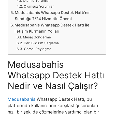
Olumlu Yorumlar
Olumsuz Yorumlar
Medusabahis Whatsapp Destek Hattı’nın
Sunduğu 7/24 Hizmetin Önemi
Medusabahis Whatsapp Destek Hattı ile
İletişim Kurmanın Yolları
Mesaj Gönderme
Geri Bildirim Sağlama
Görsel Paylaşma
Medusabahis
Whatsapp Destek Hattı
Nedir ve Nasıl Çalışır?
Medusabahis
Whatsapp Destek Hattı, bu
platformda kullanıcıların karşılaştığı sorunları
hızlı bir şekilde çözmelerine yardımcı olan bir