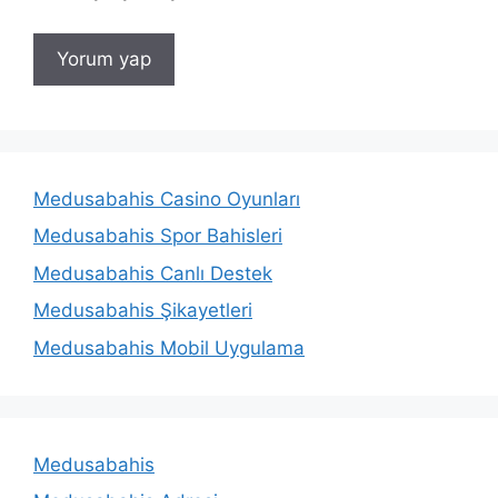
Medusabahis Casino Oyunları
Medusabahis Spor Bahisleri
Medusabahis Canlı Destek
Medusabahis Şikayetleri
Medusabahis Mobil Uygulama
Medusabahis