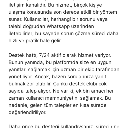
iletişim kanalıdır. Bu hizmet, birçok kişiye
ulaşma konusunda son derece etkili bir yöntem
sunar. Kullanıcılar, herhangi bir sorunu veya
talebi doğrudan Whatsapp üzerinden
iletebilirler; bu sayede sorun çözme süreci daha
hızlı ve pratik hale gelir.
Destek hattı, 7/24 aktif olarak hizmet veriyor.
Bunun yanında, bu platformda size en uygun
yanıtları sağlamak için uzman bir ekip tarafından
yönetiliyor. Ancak, bazen sorularınıza yanıt
bulmak zor olabilir. Çünkü destek ekibi çok
sayıda talep alıyor. Ne var ki, ekibin amacı her
zaman kullanıcı memnuniyetini sağlamak. Bu
nedenle, gelen tüm talepler en kısa sürede
değerlendiriliyor.
Daha önce bu desteği kullandıysanız, sürecin ne