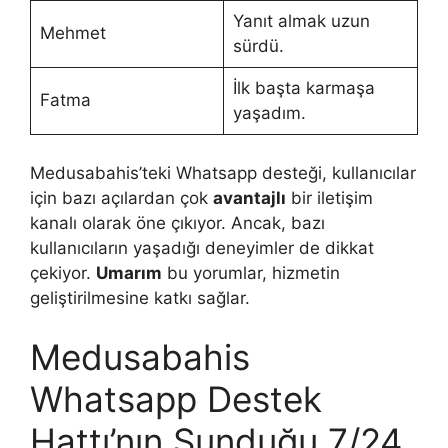
Yanıt almak uzun
Mehmet
sürdü.
İlk başta karmaşa
Fatma
yaşadım.
Medusabahis’teki Whatsapp desteği, kullanıcılar
için bazı açılardan çok
avantajlı
bir iletişim
kanalı olarak öne çıkıyor. Ancak, bazı
kullanıcıların yaşadığı deneyimler de dikkat
çekiyor.
Umarım
bu yorumlar, hizmetin
geliştirilmesine katkı sağlar.
Medusabahis
Whatsapp Destek
Hattı’nın Sunduğu 7/24