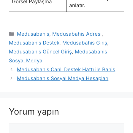
Görsel Paylaşma
anlatır.
Kategoriler
Medusabahis
,
Medusabahis Adresi
,
Medusabahis Destek
,
Medusabahis Giriş
,
Medusabahis Güncel Giriş
,
Medusabahis
Sosyal Medya
Medusabahis Canlı Destek Hattı ile Bahis
Medusabahis Sosyal Medya Hesapları
Yorum yapın
Yorum