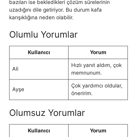
bazıları ise bekledikleri çözüm sürelerinin
uzadığını dile getiriyor. Bu durum kafa
karışıklığına neden olabilir.
Olumlu Yorumlar
Kullanıcı
Yorum
Hızlı yanıt aldım, çok
Ali
memnunum.
Çok yardımcı oldular,
Ayşe
öneririm.
Olumsuz Yorumlar
Kullanıcı
Yorum