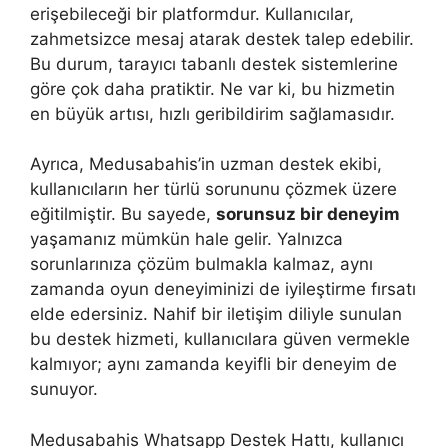
erişebileceği bir platformdur. Kullanıcılar,
zahmetsizce mesaj atarak destek talep edebilir.
Bu durum, tarayıcı tabanlı destek sistemlerine
göre çok daha pratiktir. Ne var ki, bu hizmetin
en büyük artısı, hızlı geribildirim sağlamasıdır.
Ayrıca, Medusabahis’in uzman destek ekibi,
kullanıcıların her türlü sorununu çözmek üzere
eğitilmiştir. Bu sayede,
sorunsuz bir deneyim
yaşamanız mümkün hale gelir. Yalnızca
sorunlarınıza çözüm bulmakla kalmaz, aynı
zamanda oyun deneyiminizi de iyileştirme fırsatı
elde edersiniz. Nahif bir iletişim diliyle sunulan
bu destek hizmeti, kullanıcılara güven vermekle
kalmıyor; aynı zamanda keyifli bir deneyim de
sunuyor.
Medusabahis Whatsapp Destek Hattı, kullanıcı