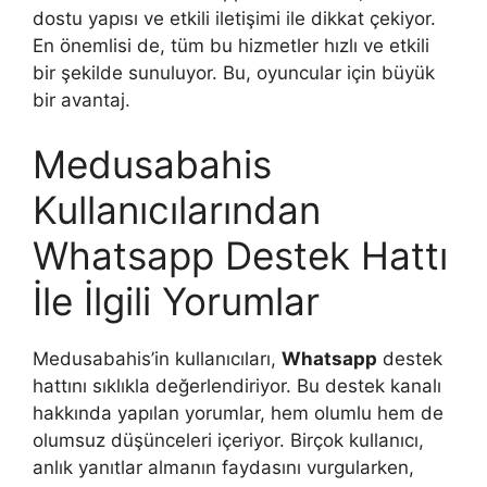
dostu yapısı ve etkili iletişimi ile dikkat çekiyor.
En önemlisi de, tüm bu hizmetler hızlı ve etkili
bir şekilde sunuluyor. Bu, oyuncular için büyük
bir avantaj.
Medusabahis
Kullanıcılarından
Whatsapp Destek Hattı
İle İlgili Yorumlar
Medusabahis’in kullanıcıları,
Whatsapp
destek
hattını sıklıkla değerlendiriyor. Bu destek kanalı
hakkında yapılan yorumlar, hem olumlu hem de
olumsuz düşünceleri içeriyor. Birçok kullanıcı,
anlık yanıtlar almanın faydasını vurgularken,