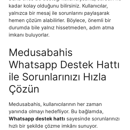
kadar kolay olduğunu bilirsiniz. Kullanıcılar,
yalnızca bir mesaj ile sorunlarını paylaşarak
hemen çözüm alabilirler. Böylece, önemli bir
durumda bile yalnız hissetmeden, adım atma
imkanı buluyorlar.
Medusabahis
Whatsapp Destek Hattı
ile Sorunlarınızı Hızla
Çözün
Medusabahis, kullanıcılarının her zaman
yanında olmayı hedefliyor. Bu bağlamda,
Whatsapp destek hattı
sayesinde sorunlarınızı
hızlı bir şekilde çözme imkânı sunuyor.