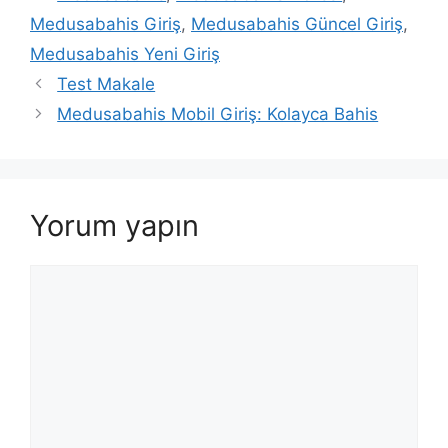
Medusabahis Giriş
,
Medusabahis Güncel Giriş
,
Medusabahis Yeni Giriş
Test Makale
Medusabahis Mobil Giriş: Kolayca Bahis
Yorum yapın
Yorum