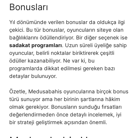
Bonusları
Yıl dönümünde verilen bonuslar da oldukça ilgi
çekici. Bu tür bonuslar, oyuncuların siteye olan
bağlılıklarını ödüllendiriyor. Bir diğer seçenek ise
sadakat programları
. Uzun süreli üyeliğe sahip
oyuncular, belirli noktalar biriktirerek çeşitli
ödüller kazanabiliyor. Ne var ki, bu
programlarda dikkat edilmesi gereken bazı
detaylar bulunuyor.
Özetle, Medusabahis oyuncularına birçok bonus
türü sunuyor ama her birinin şartlarına hâkim
olmak gerekiyor. Bonusların sunduğu fırsatları
değerlendirmeden önce detaylı incelemek, iyi
bir strateji geliştirmek açısından önemli.