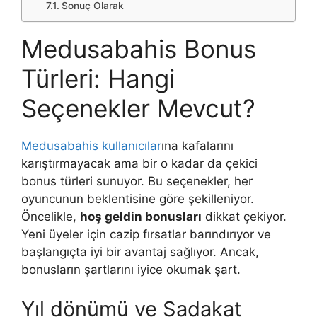
Sonuç Olarak
Medusabahis Bonus
Türleri: Hangi
Seçenekler Mevcut?
Medusabahis kullanıcılar
ına kafalarını
karıştırmayacak ama bir o kadar da çekici
bonus türleri sunuyor. Bu seçenekler, her
oyuncunun beklentisine göre şekilleniyor.
Öncelikle,
hoş geldin bonusları
dikkat çekiyor.
Yeni üyeler için cazip fırsatlar barındırıyor ve
başlangıçta iyi bir avantaj sağlıyor. Ancak,
bonusların şartlarını iyice okumak şart.
Yıl dönümü ve Sadakat