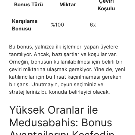
Çeviri
Bonus Türü
Miktar
Koşulu
Karşılama
%100
6x
Bonusu
Bu bonus, yalnızca ilk işlemleri yapan üyelere
tanıtılıyor. Ancak, bazı şartlar ve koşullar var.
Örneğin, bonusun kullanılabilmesi için belirli bir
çeviri miktarına ulaşmak gerekiyor. Yine de, yeni
katılımcılar için bu fırsat kaçırılmaması gereken
bir şans. Unutmayın, oyun seçiminiz ve
stratejileriniz bu konuda belirleyici olacak.
Yüksek Oranlar ile
Medusabahis: Bonus