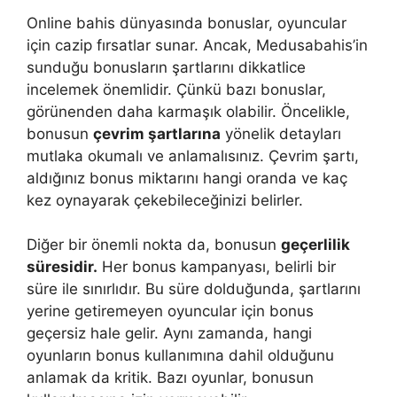
Online bahis dünyasında bonuslar, oyuncular
için cazip fırsatlar sunar. Ancak, Medusabahis’in
sunduğu bonusların şartlarını dikkatlice
incelemek önemlidir. Çünkü bazı bonuslar,
görünenden daha karmaşık olabilir. Öncelikle,
bonusun
çevrim şartlarına
yönelik detayları
mutlaka okumalı ve anlamalısınız. Çevrim şartı,
aldığınız bonus miktarını hangi oranda ve kaç
kez oynayarak çekebileceğinizi belirler.
Diğer bir önemli nokta da, bonusun
geçerlilik
süresidir.
Her bonus kampanyası, belirli bir
süre ile sınırlıdır. Bu süre dolduğunda, şartlarını
yerine getiremeyen oyuncular için bonus
geçersiz hale gelir. Aynı zamanda, hangi
oyunların bonus kullanımına dahil olduğunu
anlamak da kritik. Bazı oyunlar, bonusun