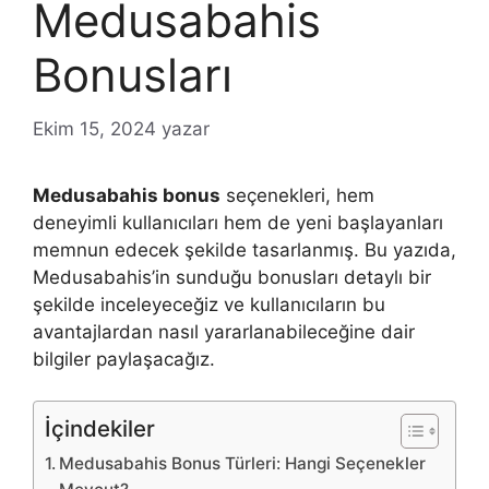
Medusabahis
Bonusları
Ekim 15, 2024
yazar
Medusabahis bonus
seçenekleri, hem
deneyimli kullanıcıları hem de yeni başlayanları
memnun edecek şekilde tasarlanmış. Bu yazıda,
Medusabahis’in sunduğu bonusları detaylı bir
şekilde inceleyeceğiz ve kullanıcıların bu
avantajlardan nasıl yararlanabileceğine dair
bilgiler paylaşacağız.
İçindekiler
Medusabahis Bonus Türleri: Hangi Seçenekler