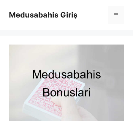
İçeriğe
atla
Medusabahis Giriş
Menü