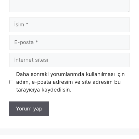
İsim
E-
posta
İnternet
sitesi
Daha sonraki yorumlarımda kullanılması için
adım, e-posta adresim ve site adresim bu
tarayıcıya kaydedilsin.